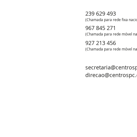
239 629 493
(
Chamad
a para rede fixa n
aci
967 845 271
(
Chamad
a para rede móvel n
a
927 213 456
(
Chamad
a para rede móvel n
a
secretaria@centros
direcao@centrospc