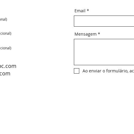
Email
on
al)
ci
on
al)
Mensagem
ci
on
al)
pc.com
Ao enviar o formulário, a
.com